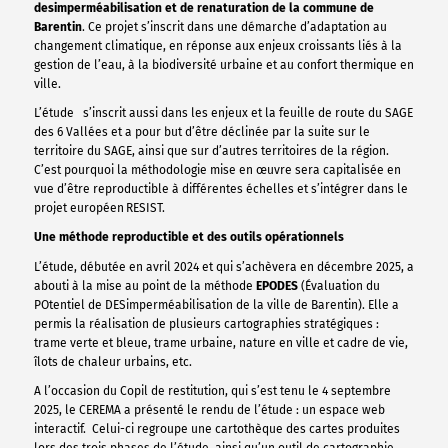
desimperméabilisation et de renaturation de la commune de
Barentin
. Ce projet s’inscrit dans une démarche d’adaptation au
changement climatique, en réponse aux enjeux croissants liés à la
gestion de l’eau, à la biodiversité urbaine et au confort thermique en
ville.
L’étude s’inscrit aussi dans les enjeux et la feuille de route du SAGE
des 6 Vallées et a pour but d’être déclinée par la suite sur le
territoire du SAGE, ainsi que sur d’autres territoires de la région.
C’est pourquoi la méthodologie mise en œuvre sera capitalisée en
vue d’être reproductible à différentes échelles et s’intégrer dans le
projet européen
RESIST
.
Une méthode reproductible et des outils opérationnels
L’étude, débutée en avril 2024 et qui s’achèvera en décembre 2025, a
abouti à la mise au point de la méthode
EPODES
(Évaluation du
POtentiel de DESimperméabilisation de la ville de Barentin). Elle a
permis la réalisation de plusieurs cartographies stratégiques :
trame verte et bleue, trame urbaine, nature en ville et cadre de vie,
îlots de chaleur urbains, etc.
A l’occasion du Copil de restitution, qui s’est tenu le 4 septembre
2025, le CEREMA a présenté le rendu de l’étude : un espace web
interactif. Celui-ci regroupe une cartothèque des cartes produites
lors des trois phases de l’étude, ainsi qu’un outil de cartographie