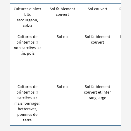
Cultures d’hiver
Sol faiblement
Sol couvert
Risqu
blé,
couvert
tr
escourgeon,
colza
Cultures de
Sol nu
Sol faiblement
Risqu
printemps »
couvert
non sarclées » :
lin, pois
Cultures de
Sol nu
Sol faiblement
Risq
printemps »
couvert et inter
sarclées » :
rang large
maïs fourrager,
betteraves,
pommes de
terre