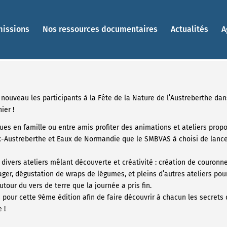
missions
Nos ressources documentaires
Actualités
A
nouveau les participants à la Fête de la Nature de l’Austreberthe dan
ier !
es en famille ou entre amis profiter des animations et ateliers prop
ustreberthe et Eaux de Normandie que le SMBVAS à choisi de lancer l
divers ateliers mêlant découverte et créativité : création de couronn
ger, dégustation de wraps de légumes, et pleins d’autres ateliers pour 
utour du vers de terre que la journée a pris fin.
pour cette 9ème édition afin de faire découvrir à chacun les secrets d
 !