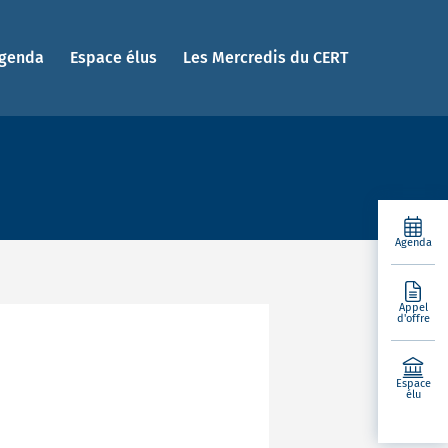
genda
Espace élus
Les Mercredis du CERT
Agenda
Appel
d'offre
Espace
élu