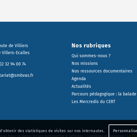
Nos rubriques
oute de Villiers
 Villers-Ecalles
Qui sommes-nous ?
Nos missions
)2 32 94 00 74
Nos ressources documentaires
tariat@smbvas.fr
Agenda
Actualités
Parcours pédagogique : la balade
Les Mercredis du CERT
d'obtenir des statistiques de visites sur nos internautes.
Personnalise
Le Pl
icat Mixte du Bassin Versant Austreberthe & Saffimbec | Conception et réalisation :