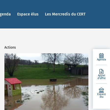
genda
Espace élus
Les Mercredis du CERT
Actions
Agenda
Appel
d'offre
Espace
élu