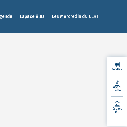
genda
Espace élus
Les Mercredis du CERT
Agenda
Appel
d'offre
Espace
élu