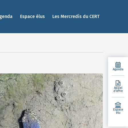
genda
Espace élus
Les Mercredis du CERT
Agenda
Appel
d'offre
Espace
élu