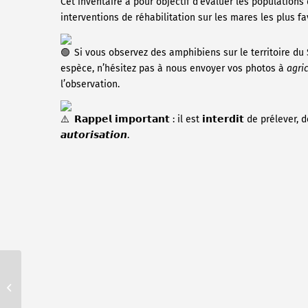
Cet inventaire a pour objectif d’évaluer les populations
interventions de réhabilitation sur les mares les plus fa
Si vous observez des amphibiens sur le territoire du
espèce, n’hésitez pas à nous envoyer vos photos à
agri
l’observation.
𝗥𝗮𝗽𝗽𝗲𝗹 𝗶𝗺𝗽𝗼𝗿𝘁𝗮𝗻𝘁 : il est 𝗶𝗻𝘁𝗲𝗿𝗱𝗶𝘁 de pré
𝙖𝙪𝙩𝙤𝙧𝙞𝙨𝙖𝙩𝙞𝙤𝙣.
Présentation plaquette
rivière du SAGE des 6
Vallées